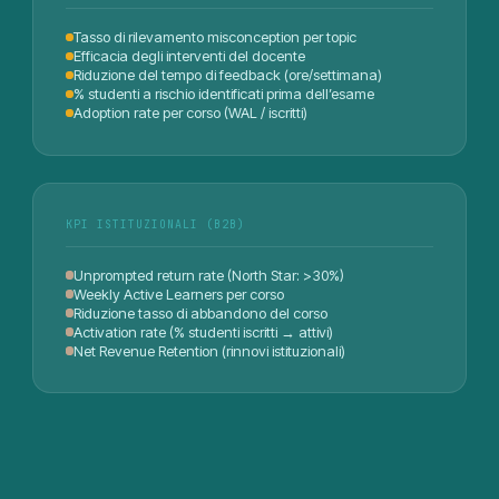
Tasso di rilevamento misconception per topic
Efficacia degli interventi del docente
Riduzione del tempo di feedback (ore/settimana)
% studenti a rischio identificati prima dell’esame
Adoption rate per corso (WAL / iscritti)
KPI ISTITUZIONALI (B2B)
Unprompted return rate (North Star: >30%)
Weekly Active Learners per corso
Riduzione tasso di abbandono del corso
Activation rate (% studenti iscritti → attivi)
Net Revenue Retention (rinnovi istituzionali)