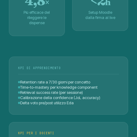
4,8
<
2
×
h
Più efficace del
Setup Moodle
rileggere le
dalla firma al live
dispense
KPI DI APPRENDIMENTO
Retention rate a 7/30 giorni per concetto
Time-to-mastery per knowledge component
Retrieval success rate (per sessione)
Calibrazione della confidence (JoL accuracy)
Delta voto pre/post utilizzo Eda
KPI PER I DOCENTI