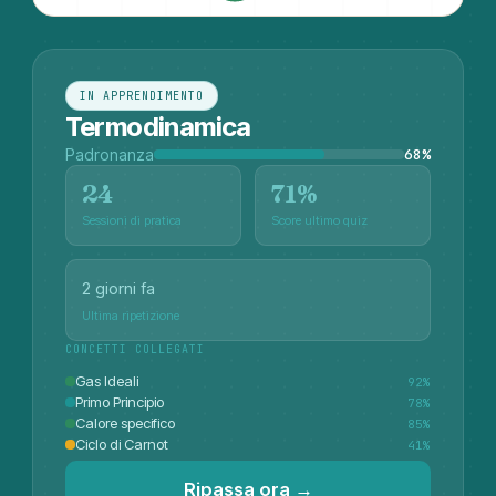
IN APPRENDIMENTO
Termodinamica
Padronanza
68
%
24
71%
Sessioni di pratica
Score ultimo quiz
2 giorni fa
Ultima ripetizione
CONCETTI COLLEGATI
Gas Ideali
92
%
Primo Principio
78
%
Calore specifico
85
%
Ciclo di Carnot
41
%
Ripassa ora →