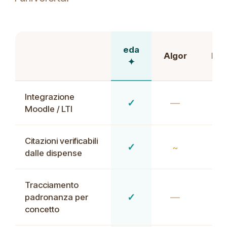
eda
Algor
Fla
✦
Integrazione
✓
—
Moodle / LTI
Citazioni verificabili
✓
~
dalle dispense
Tracciamento
✓
—
padronanza per
concetto