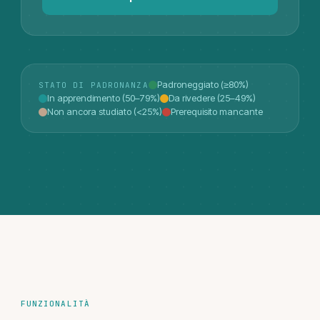
Padroneggiato (≥80%)
STATO DI PADRONANZA
In apprendimento (50–79%)
Da rivedere (25–49%)
Non ancora studiato (<25%)
Prerequisito mancante
FUNZIONALITÀ