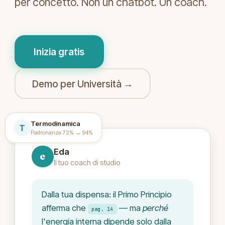
per concetto. Non un chatbot. Un coach.
Inizia gratis
Demo per Università →
Termodinamica
T
Padronanza 72% → 94%
Eda
e
Il tuo coach di studio
Dalla tua dispensa: il Primo Principio
afferma che
— ma
perché
pag. 14
l'energia interna dipende solo dalla